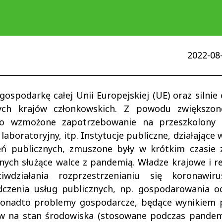
2022-08-
spodarkę całej Unii Europejskiej (UE) oraz silnie 
ych krajów członkowskich. Z powodu zwiększone
piło wzmożone zapotrzebowanie na przeszkolony 
boratoryjny, itp. Instytucje publiczne, działające 
 publicznych, zmuszone były w krótkim czasie 
nych służące walce z pandemią. Władze krajowe i r
iwdziałania rozprzestrzenianiu się koronawir
dczenia usług publicznych, np. gospodarowania o
. Ponadto problemy gospodarcze, będące wynikiem
 na stan środowiska (stosowane podczas pandemi