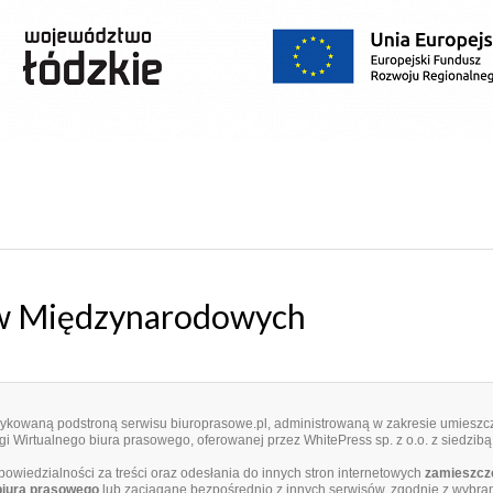
ów Międzynarodowych
edykowaną podstroną serwisu biuroprasowe.pl, administrowaną w zakresie umieszcz
i Wirtualnego biura prasowego, oferowanej przez WhitePress sp. z o.o. z siedzibą
dpowiedzialności za treści oraz odesłania do innych stron internetowych
zamieszczo
biura prasowego
lub zaciągane bezpośrednio z innych serwisów, zgodnie z wybra