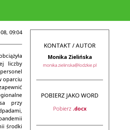
08, 09:04
KONTAKT / AUTOR
obciążyła
Monika Zielińska
j liczby
monika
.
zielinska
@
lodzkie
.
pl
personel
w oparciu
zapewnić
egionalne
POBIERZ JAKO WORD
usa przy
Pobierz
.docx
dpadami,
 pandemii
i środki