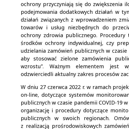
ochrony przyczyniają się do zwiększenia 
podejmowania dodatkowych działań w tym 
działań związanych z wprowadzeniem zmian
towarów i usług niezbędnych do przeciw
ochrony zdrowia publicznego. Procedury 
środków ochrony indywidualnej, czy pre
udzielania zamówień publicznych w czasie
aby stosować zielone zamówienia publi
wzrostu”. Ważnym elementem jest wyb
odzwierciedli aktualny zakres procesów za
W dniu 27 czerwca 2022 r. w ramach proje
on-line, dotyczące systemów monitorowani
publicznych w czasie pandemii COVID-19 w 
organizację i procedury dotyczące monit
publicznych w swoich regionach. Omów
z realizacją prośrodowiskowych zamówie