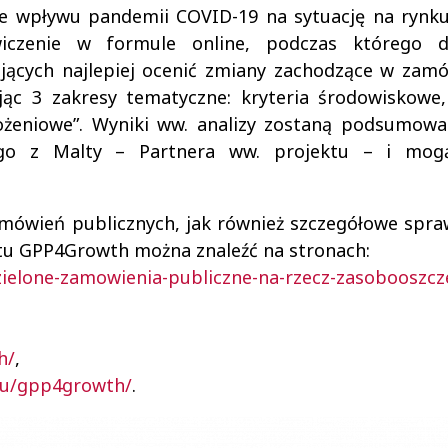
ie wpływu pandemii COVID-19 na sytuację na rynk
wiczenie w formule online, podczas którego 
ących najlepiej ocenić zmiany zachodzące w zamó
jąc 3 zakresy tematyczne: kryteria środowiskowe,
rożeniowe”. Wyniki ww. analizy zostaną podsumow
ego z Malty – Partnera ww. projektu – i mog
zamówień publicznych, jak również szczegółowe spr
tu GPP4Growth można znaleźć na stronach:
y/zielone-zamowienia-publiczne-na-rzecz-zasobooszc
h/
,
.eu/gpp4growth/
.