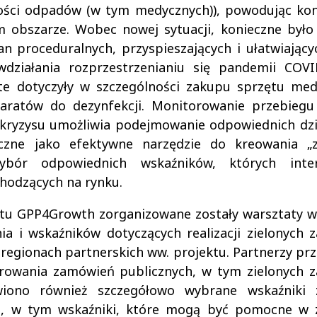
ilości odpadów (w tym medycznych)), powodując ko
obszarze. Wobec nowej sytuacji, konieczne było 
 proceduralnych, przyspieszających i ułatwiając
działania rozprzestrzenianiu się pandemii COVI
te dotyczyły w szczególności zakupu sprzętu med
paratów do dezynfekcji. Monitorowanie przebiegu
 kryzysu umożliwia podejmowanie odpowiednich dzi
czne jako efektywne narzędzie do kreowania „z
ór odpowiednich wskaźników, których inter
chodzących na rynku.
ktu GPP4Growth zorganizowane zostały warsztaty 
a i wskaźników dotyczących realizacji zielonych
regionach partnerskich ww. projektu. Partnerzy prz
orowania zamówień publicznych, w tym zielonych 
iono również szczegółowo wybrane wskaźniki 
ń, w tym wskaźniki, które mogą być pomocne w 