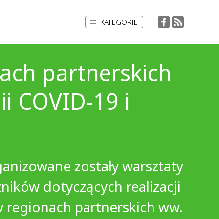
KATEGORIE
ach partnerskich
i COVID-19 i
anizowane zostały warsztaty
ików dotyczących realizacji
 regionach partnerskich ww.