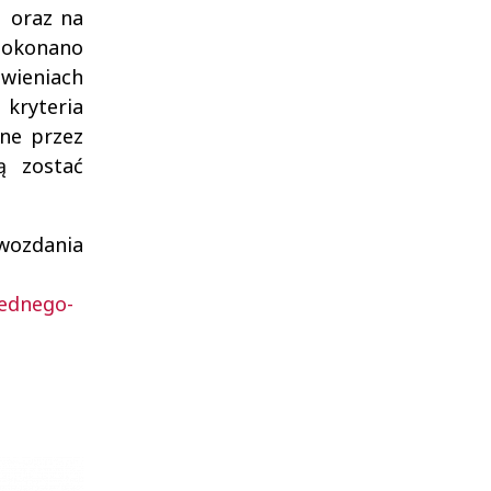
u oraz na
dokonano
wieniach
 kryteria
ane przez
ą zostać
awozdania
zednego-