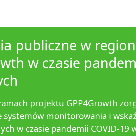
ia publiczne w region
wth w czasie pandemi
ych
w ramach projektu GPP4Growth zorg
e systemów monitorowania i wskaźn
nych w czasie pandemii COVID-19 w