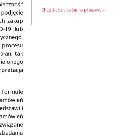
nieczność
Chcę śledzić to biuro prasowe »
podjęcie
ych zakup
D-19 lub
ycznego,
 procesu
ałań, tak
ielonego
pretacja
w formule
 zamówień
edstawili
zamówień
związane
zbadaniu