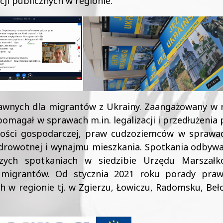
ucji publicznych w regionie.
awnych dla migrantów z Ukrainy. Zaangażowany w r
 pomagał w sprawach m.in. legalizacji i przedłużenia
lności gospodarczej, praw cudzoziemców w sprawa
 zdrowotnej i wynajmu mieszkania. Spotkania odbywa
szych spotkaniach w siedzibie Urzędu Marszałk
 migrantów. Od stycznia 2021 roku porady pra
ch w regionie tj. w Zgierzu, Łowiczu, Radomsku, Beł