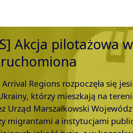
] Akcja pilotażowa 
 uruchomiona
Arrival Regions rozpoczęła się jesi
 Ukrainy, którzy mieszkają na tere
z Urząd Marszałkowski Województ
y migrantami a instytucjami publ