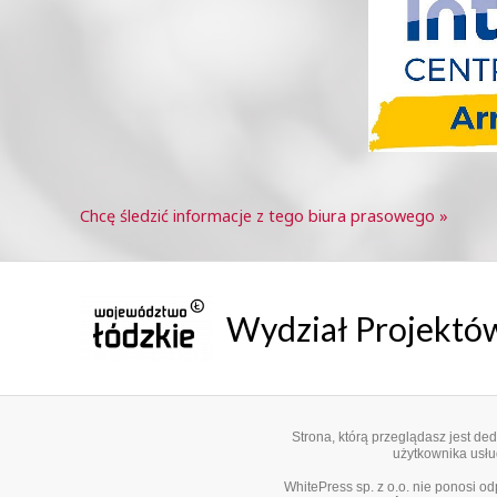
Chcę śledzić informacje z tego biura prasowego »
Wydział Projekt
Strona, którą przeglądasz jest d
użytkownika usług
WhitePress sp. z o.o. nie ponosi o