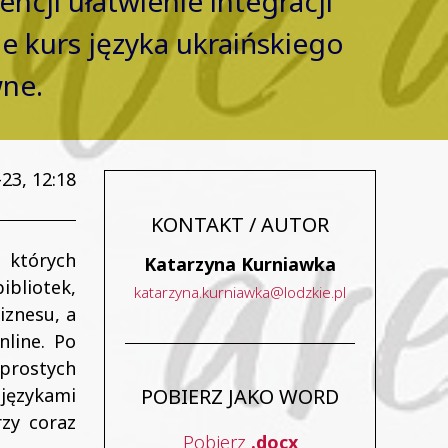
ncji ułatwienie integracji
e kurs języka ukraińskiego
wne.
23, 12:18
KONTAKT / AUTOR
d których
Katarzyna Kurniawka
ibliotek,
katarzyna
.
kurniawka
@
lodzkie
.
pl
iznesu, a
nline. Po
 prostych
językami
POBIERZ JAKO WORD
rzy coraz
Pobierz
.docx