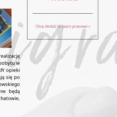
Chcę śledzić to biuro prasowe »
ealizację
 pobytu w
ch opieki
ją się po
owskiego
wne będą
chatowie,