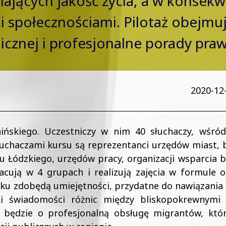
ających jakość życia, a w konsekwe
i społecznościami. Pilotaż obejmuj
licznej i profesjonalne porady pra
2020-12-
aińskiego. Uczestniczy w nim 40 słuchaczy, wśró
łuchaczami kursu są reprezentanci urzędów miast, b
 Łódzkiego, urzędów pracy, organizacji wsparcia b
acują w 4 grupach i realizują zajęcia w formule o
oku zdobędą umiejętności, przydatne do nawiązania
i świadomości różnic między bliskopokrewnymi 
j będzie o profesjonalną obsługę migrantów, któ