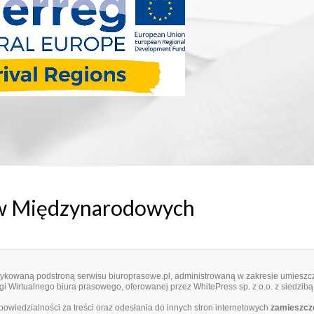
ów Międzynarodowych
edykowaną podstroną serwisu biuroprasowe.pl, administrowaną w zakresie umieszcz
i Wirtualnego biura prasowego, oferowanej przez WhitePress sp. z o.o. z siedzibą
dpowiedzialności za treści oraz odesłania do innych stron internetowych
zamieszczo