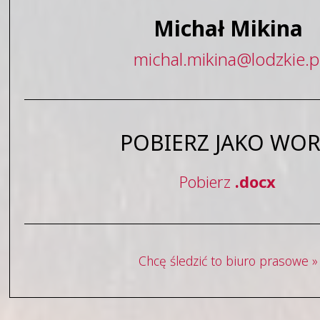
Michał Mikina
michal
.
mikina
@
lodzkie
.
p
POBIERZ JAKO WO
Pobierz
.docx
Chcę śledzić to biuro prasowe »