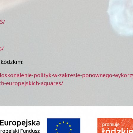
S/
s/
 Łódzkim:
y/doskonalenie-polityk-w-zakresie-ponownego-wykorz
h-europejskich-aquares/