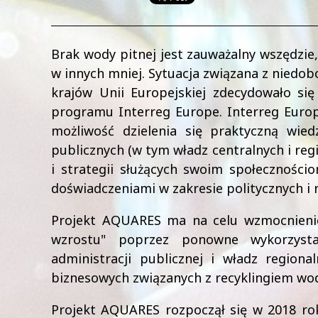
Brak wody pitnej jest zauważalny wszędzie,
w innych mniej. Sytuacja związana z niedob
krajów Unii Europejskiej zdecydowało s
programu Interreg Europe. Interreg Europ
możliwość dzielenia się praktyczną wied
publicznych (w tym władz centralnych i regi
i strategii służących swoim społeczności
doświadczeniami w zakresie politycznych i
Projekt AQUARES ma na celu wzmocnienie
wzrostu" poprzez ponowne wykorzysta
administracji publicznej i władz region
biznesowych związanych z recyklingiem wod
Projekt AQUARES rozpoczął się w 2018 ro