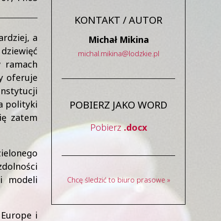
KONTAKT / AUTOR
rdziej, a
Michał Mikina
 dziewięć
michal
.
mikina
@
lodzkie
.
pl
w ramach
y oferuje
nstytucji
 polityki
POBIERZ JAKO WORD
się zatem
Pobierz
.docx
ielonego
dolności
i modeli
Chcę śledzić to biuro prasowe »
 Europe i