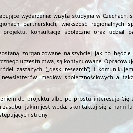
ępujące wydarzenia: wizyta studyjna w Czechach, 
ionach partnerskich, większość regionalnych s
projektu, konsultacje społeczne oraz udział p
ostaną zorganizowane najszybciej jak to będzie 
izycznego uczestnictwa, są kontynuowane. Opracowu
ódeł zastanych („desk research”) i komunikujem
newsletterów, mediów społecznościowych a takż
czeniem do projektu albo po prostu interesuje Cię
 zasobu, jakim jest woda, skontaktuj się z nami lu
tępujących strony: