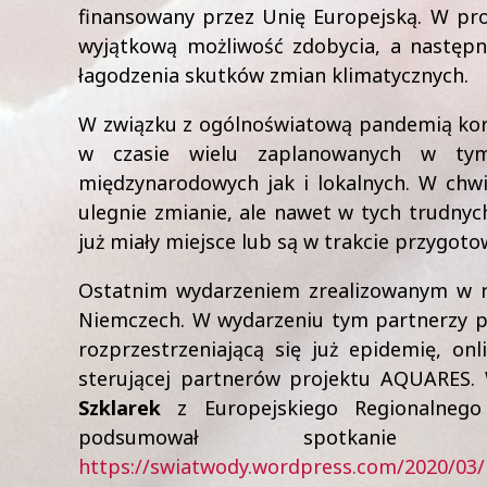
finansowany przez Unię Europejską. W proj
wyjątkową możliwość zdobycia, a następni
łagodzenia skutków zmian klimatycznych.
W związku z ogólnoświatową pandemią koro
w czasie wielu zaplanowanych w tym
międzynarodowych jak i lokalnych. W chwi
ulegnie zmianie, ale nawet w tych trudny
już miały miejsce lub są w trakcie przygoto
Ostatnim wydarzeniem zrealizowanym w 
Niemczech. W wydarzeniu tym partnerzy pro
rozprzestrzeniającą się już epidemię, o
sterującej partnerów projektu AQUARES.
Szklarek
z Europejskiego Regionalnego 
podsumował spotkani
https://swiatwody.wordpress.com/2020/03