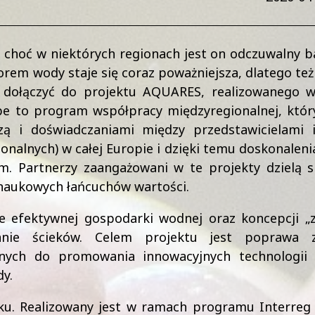
 choć w niektórych regionach jest on odczuwalny ba
orem wody staje się coraz poważniejsza, dlatego też
ię dołączyć do projektu AQUARES, realizowanego 
e to program współpracy międzyregionalnej, któr
zą i doświadczaniami między przedstawicielami i
onalnych) w całej Europie i dzięki temu doskonalenia
om. Partnerzy zaangażowani w te projekty dzielą 
 naukowych łańcuchów wartości.
 efektywnej gospodarki wodnej oraz koncepcji „z
nie ścieków. Celem projektu jest poprawa z
alnych do promowania innowacyjnych technologii 
y.
ku. Realizowany jest w ramach programu Interreg