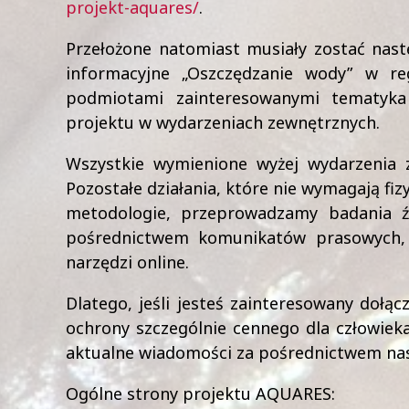
projekt-aquares/
.
Przełożone natomiast musiały zostać nast
informacyjne „Oszczędzanie wody” w reg
podmiotami zainteresowanymi tematyka 
projektu w wydarzeniach zewnętrznych.
Wszystkie wymienione wyżej wydarzenia z
Pozostałe działania, które nie wymagają f
metodologie, przeprowadzamy badania źr
pośrednictwem komunikatów prasowych, 
narzędzi online.
Dlatego, jeśli jesteś zainteresowany dołą
ochrony szczególnie cennego dla człowieka
aktualne wiadomości za pośrednictwem nas
Ogólne strony projektu AQUARES: