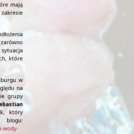
tóre mają
 zakresie
odłożenia
 zarówno
 sytuacja
ch, które
nburgu w
zględu na
nie grupy
ebastian
k, który
ogu:
u-wody-