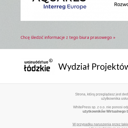
Chcę śledzić informacje z tego biura prasowego »
Wydział Projekt
Strona, którą przeglądasz jest d
użytkownika usług
WhitePress sp. z o.o. nie ponosi o
użytkowników Wirtualnego 
W przypadku naruszenia przez taki