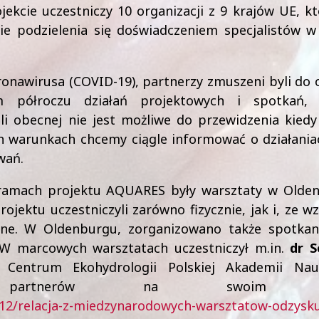
ekcie uczestniczy 10 organizacji z 9 krajów UE, k
e podzielenia się doświadczeniem specjalistów w
nawirusa (COVID-19), partnerzy zmuszeni byli do 
 półroczu działań projektowych i spotkań,
li obecnej nie jest możliwe do przewidzenia kiedy
ch warunkach chcemy ciągle informować o działania
wań.
ramach projektu AQUARES były warsztaty w Olde
jektu uczestniczyli zarówno fizycznie, jak i, ze w
nline. W Oldenburgu, zorganizowano także spotka
 W marcowych warsztatach uczestniczył m.in.
dr S
Centrum Ekohydrologii Polskiej Akademii Nau
e partnerów na swoim bl
/12/relacja-z-miedzynarodowych-warsztatow-odzysk