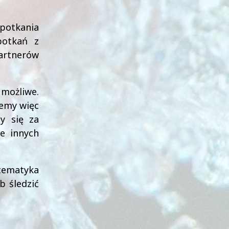
spotkania
potkań z
artnerów
możliwe.
jemy więc
y się za
e innych
 tematyka
b śledzić